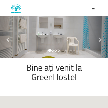
Toggle
navigation
Previous
Nex
Bine ați venit la
GreenHostel